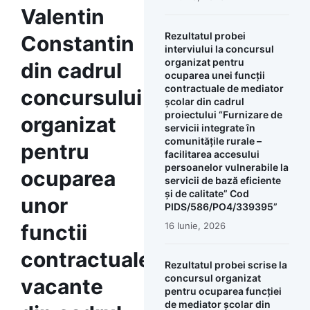
Valentin
Rezultatul probei
Constantin
interviului la concursul
organizat pentru
din cadrul
ocuparea unei funcții
contractuale de mediator
concursului
școlar din cadrul
proiectului “Furnizare de
organizat
servicii integrate în
comunitățile rurale –
pentru
facilitarea accesului
persoanelor vulnerabile la
ocuparea
servicii de bază eficiente
și de calitate” Cod
unor
PIDS/586/PO4/339395”
functii
16 Iunie, 2026
contractuale
Rezultatul probei scrise la
concursul organizat
vacante
pentru ocuparea funcției
de mediator școlar din