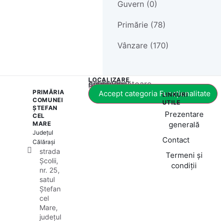
Guvern (0)
Primărie (78)
Vânzare (170)
LOCALIZARE
Acest conținut este blocat până când acceptați categoria corespunzătoare de cookie-uri.
PRIMĂRIA
Accept categoria Funcționalitate
LINKURI
COMUNEI
UTILE
ȘTEFAN
Prezentare
CEL
MARE
generală
Județul
Contact
Călărași
strada
Termeni și
Școlii,
condiții
nr. 25,
satul
Ștefan
cel
Mare,
județul