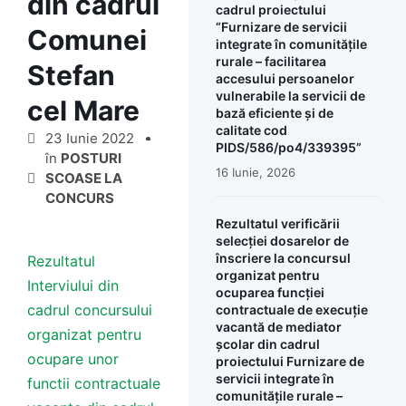
din cadrul
cadrul proiectului
“Furnizare de servicii
Comunei
integrate în comunitățile
rurale – facilitarea
Stefan
accesului persoanelor
vulnerabile la servicii de
cel Mare
bază eficiente și de
calitate cod
23 Iunie 2022
PIDS/586/po4/339395”
în
POSTURI
16 Iunie, 2026
SCOASE LA
CONCURS
Rezultatul verificării
selecției dosarelor de
înscriere la concursul
Rezultatul
organizat pentru
Interviului din
ocuparea funcției
cadrul concursului
contractuale de execuție
vacantă de mediator
organizat pentru
școlar din cadrul
ocupare unor
proiectului Furnizare de
servicii integrate în
functii contractuale
comunitățile rurale –