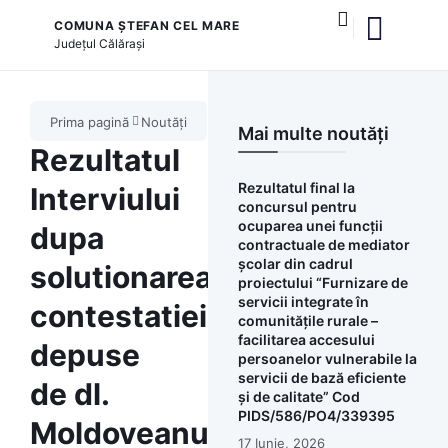
COMUNA ȘTEFAN CEL MARE
Județul
Călărași
și serviciile publice
Prima pagină
Noutăți
Mai multe noutăți
Rezultatul
Rezultatul final la
Interviului
concursul pentru
ocuparea unei funcții
dupa
contractuale de mediator
școlar din cadrul
solutionarea
proiectului “Furnizare de
servicii integrate în
contestatiei
comunitățile rurale –
facilitarea accesului
depuse
persoanelor vulnerabile la
servicii de bază eficiente
de dl.
și de calitate” Cod
PIDS/586/PO4/339395
Moldoveanu
17 Iunie, 2026