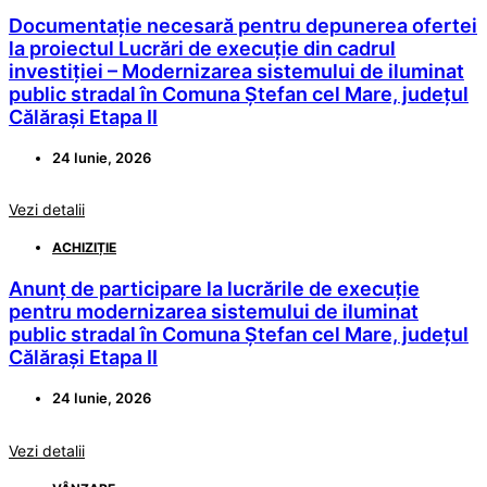
Documentație necesară pentru depunerea ofertei
la proiectul Lucrări de execuție din cadrul
investiției – Modernizarea sistemului de iluminat
public stradal în Comuna Ștefan cel Mare, județul
Călărași Etapa II
24 Iunie, 2026
Vezi detalii
ACHIZIȚIE
Anunț de participare la lucrările de execuție
pentru modernizarea sistemului de iluminat
public stradal în Comuna Ștefan cel Mare, județul
Călărași Etapa II
24 Iunie, 2026
Vezi detalii