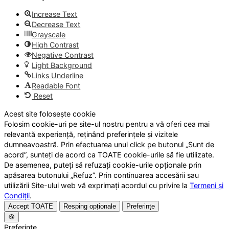
Increase Text
Decrease Text
Grayscale
High Contrast
Negative Contrast
Light Background
Links Underline
Readable Font
Reset
Acest site folosește cookie
Folosim cookie-uri pe site-ul nostru pentru a vă oferi cea mai
relevantă experiență, reținând preferințele și vizitele
dumneavoastră. Prin efectuarea unui click pe butonul „Sunt de
acord”, sunteți de acord ca TOATE cookie-urile să fie utilizate.
De asemenea, puteți să refuzați cookie-urile opționale prin
apăsarea butonului „Refuz”. Prin continuarea accesării sau
utilizării Site-ului web vă exprimați acordul cu privire la
Termeni și
Condiții
.
Accept TOATE
Resping opționale
Preferințe
🍪
Preferințe