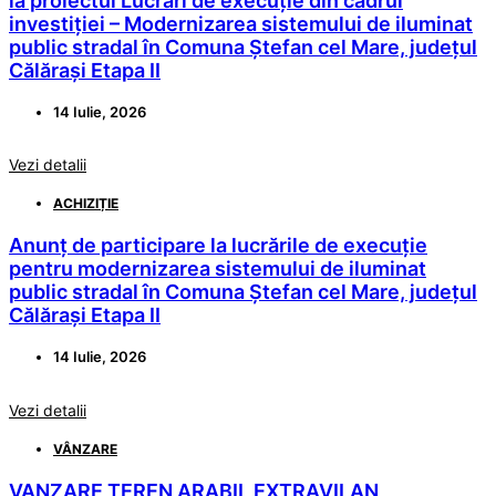
la proiectul Lucrări de execuție din cadrul
investiției – Modernizarea sistemului de iluminat
public stradal în Comuna Ștefan cel Mare, județul
Călărași Etapa II
14 Iulie, 2026
Vezi detalii
ACHIZIȚIE
Anunț de participare la lucrările de execuție
pentru modernizarea sistemului de iluminat
public stradal în Comuna Ștefan cel Mare, județul
Călărași Etapa II
14 Iulie, 2026
Vezi detalii
VÂNZARE
VANZARE TEREN ARABIL EXTRAVILAN