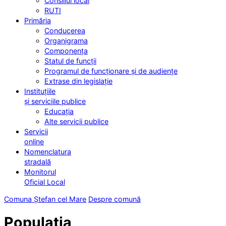
Consiliul local
RUTI
Primăria
Conducerea
Organigrama
Componența
Statul de funcții
Programul de funcționare și de audiențe
Extrase din legislație
Instituțiile
și serviciile publice
Educația
Alte servicii publice
Servicii
online
Nomenclatura
stradală
Monitorul
Oficial Local
Comuna Ștefan cel Mare
Despre comună
Populația