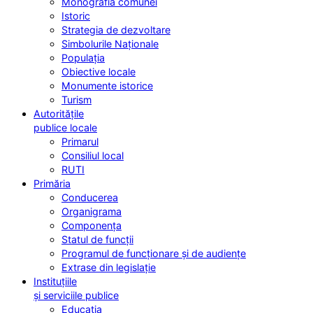
Monografia comunei
Istoric
Strategia de dezvoltare
Simbolurile Naționale
Populația
Obiective locale
Monumente istorice
Turism
Autoritățile
publice locale
Primarul
Consiliul local
RUTI
Primăria
Conducerea
Organigrama
Componența
Statul de funcții
Programul de funcționare și de audiențe
Extrase din legislație
Instituțiile
și serviciile publice
Educația