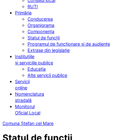
Consiliul local
RUTI
Primăria
Conducerea
Organigrama
Componența
Statul de funcții
Programul de funcționare și de audiențe
Extrase din legislație
Instituțiile
și serviciile publice
Educația
Alte servicii publice
Servicii
online
Nomenclatura
stradală
Monitorul
Oficial Local
Comuna Ștefan cel Mare
Statul de funcții