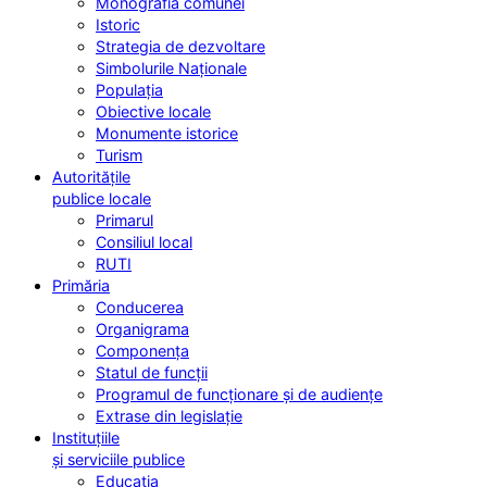
Monografia comunei
Istoric
Strategia de dezvoltare
Simbolurile Naționale
Populația
Obiective locale
Monumente istorice
Turism
Autoritățile
publice locale
Primarul
Consiliul local
RUTI
Primăria
Conducerea
Organigrama
Componența
Statul de funcții
Programul de funcționare și de audiențe
Extrase din legislație
Instituțiile
și serviciile publice
Educația