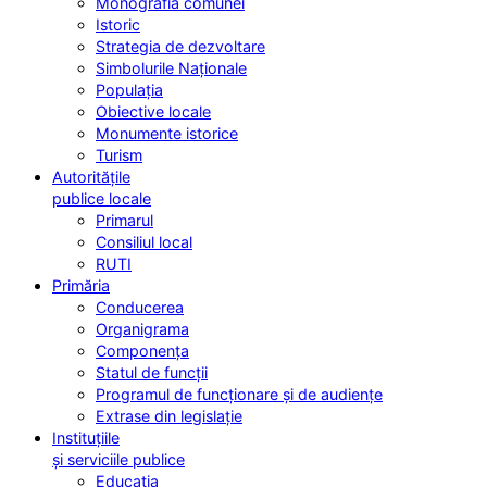
Monografia comunei
Istoric
Strategia de dezvoltare
Simbolurile Naționale
Populația
Obiective locale
Monumente istorice
Turism
Autoritățile
publice locale
Primarul
Consiliul local
RUTI
Primăria
Conducerea
Organigrama
Componența
Statul de funcții
Programul de funcționare și de audiențe
Extrase din legislație
Instituțiile
și serviciile publice
Educația