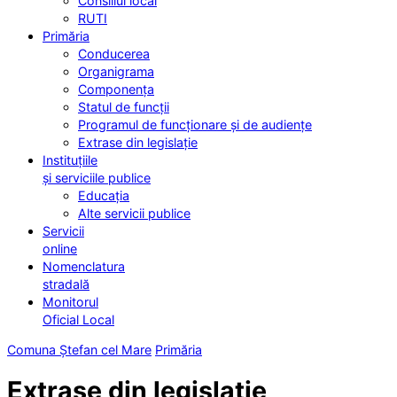
Consiliul local
RUTI
Primăria
Conducerea
Organigrama
Componența
Statul de funcții
Programul de funcționare și de audiențe
Extrase din legislație
Instituțiile
și serviciile publice
Educația
Alte servicii publice
Servicii
online
Nomenclatura
stradală
Monitorul
Oficial Local
Comuna Ștefan cel Mare
Primăria
Extrase din legislație