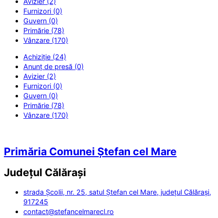
Avizier (2)
Furnizori (0)
Guvern (0)
Primărie (78)
Vânzare (170)
Achiziție (24)
Anunț de presă (0)
Avizier (2)
Furnizori (0)
Guvern (0)
Primărie (78)
Vânzare (170)
Primăria Comunei Ștefan cel Mare
Județul
Călărași
strada Școlii, nr. 25, satul Ștefan cel Mare, județul Călărași,
917245
contact@stefancelmarecl.ro