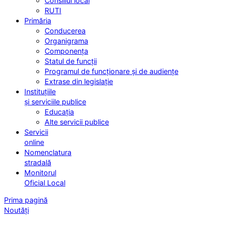
Consiliul local
RUTI
Primăria
Conducerea
Organigrama
Componența
Statul de funcții
Programul de funcționare și de audiențe
Extrase din legislație
Instituțiile
și serviciile publice
Educația
Alte servicii publice
Servicii
online
Nomenclatura
stradală
Monitorul
Oficial Local
Prima pagină
Noutăți