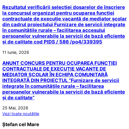
Rezultatul verificării selecției dosarelor de înscriere
la concursul organizat pentru ocuparea funcției
contractuale de execuție vacantă de mediator școlar
din cadrul proiectului Furnizare de servicii integrate
în comunitățile rurale – facilitarea accesului
persoanelor vulnerabile la servicii de bază eficiente
și de calitate cod PIDS / 586 /po4/339395
11 Iunie, 2026
ANUNT CONCURS PENTRU OCUPAREA FUNCȚIEI
CONTRACTUALE DE EXECUȚIE VACANTE DE
MEDIATOR ȘCOLAR ÎN ECHIPA COMUNITARĂ
INTEGRATĂ DIN PROIECTUL “Furnizare de servicii
integrate în comunitățile rurale – facilitarea
persoanelor vulnerabile la servicii de bază eficiente
și de calitate”
25 Mai, 2026
Vezi toate noutățile
Ștefan cel Mare