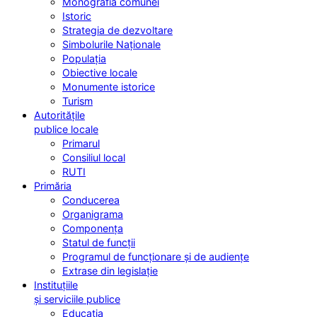
Monografia comunei
Istoric
Strategia de dezvoltare
Simbolurile Naționale
Populația
Obiective locale
Monumente istorice
Turism
Autoritățile
publice locale
Primarul
Consiliul local
RUTI
Primăria
Conducerea
Organigrama
Componența
Statul de funcții
Programul de funcționare și de audiențe
Extrase din legislație
Instituțiile
și serviciile publice
Educația