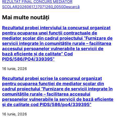
REZULTAT FINAL CONCURS MEDIATOR
SCOLAR20260617_17071260_0050
Descarcă
Mai multe noutăți
Rezultatul probei interviului la concursul organizat
pentru ocuparea unei funcții contractuale de
mediator școlar din cadrul proiectului “Furnizare de
servicii integrate în comunitățile rurale – facilitarea
accesului persoanelor vulnerabile la servicii de
bază eficiente și de calitate” Cod
PIDS/586/PO4/339395”
16 Iunie, 2026
Rezultatul probei scrise la concursul organizat
pentru ocuparea funcției de mediator școlar din
cadrul proiectului “Furnizare de servicii integrate în
comunitățile rurale – facilitarea accesului
persoanelor vulnerabile la servicii de bază eficiente
și de calitate cod PIDS/586/po4/339395”
16 Iunie, 2026