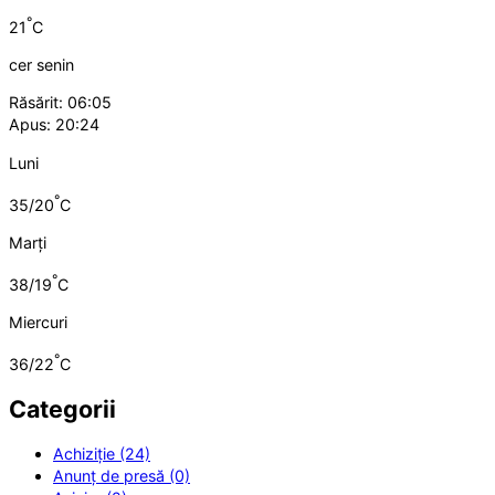
°
21
C
cer senin
Răsărit: 06:05
Apus: 20:24
Luni
°
35/20
C
Marți
°
38/19
C
Miercuri
°
36/22
C
Categorii
Achiziție (24)
Anunț de presă (0)