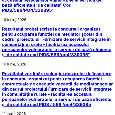
bază eficiente și de calitate” Cod
PIDS/586/PO4/339395”
16 Iunie, 2026
Rezultatul probei scrise la concursul organizat
pentru ocuparea funcției de mediator școlar din
cadrul proiectului “Furnizare de servicii integrate în
comunitățile rurale – facilitarea accesului
persoanelor vulnerabile la servicii de bază eficiente
și de calitate cod PIDS/586/po4/339395”
16 Iunie, 2026
Rezultatul verificării selecției dosarelor de înscriere
la concursul organizat pentru ocuparea funcției
contractuale de execuție vacantă de mediator școlar
din cadrul proiectului Furnizare de servicii integrate
în comunitățile rurale – facilitarea accesului
persoanelor vulnerabile la servicii de bază eficiente
și de calitate cod PIDS / 586 /po4/339395
11 Iunie, 2026