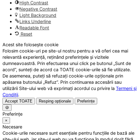
High Contrast
Negative Contrast
Light Background
Links Underline
Readable Font
Reset
Acest site folosește cookie
Folosim cookie-uri pe site-ul nostru pentru a vă oferi cea mai
relevantă experiență, reținând preferințele și vizitele
dumneavoastră. Prin efectuarea unui click pe butonul „Sunt de
acord”, sunteți de acord ca TOATE cookie-urile să fie utilizate.
De asemenea, puteți să refuzați cookie-urile opționale prin
apăsarea butonului „Refuz”. Prin continuarea accesării sau
utilizării Site-ului web vă exprimați acordul cu privire la
Termeni și
Condiții
.
Accept TOATE
Resping opționale
Preferințe
🍪
Preferințe
×
Necesare
Cookie-urile necesare sunt esențiale pentru funcțiile de bază ale
site-ului web, iar site-ul web nu va funcționa în modul dorit fără