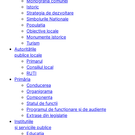
Monografia comunei
Istoric
Strategia de dezvoltare
Simbolurile Naționale
Populația
Obiective locale
Monumente istorice
Turism
Autoritățile
publice locale
Primarul
Consiliul local
RUTI
Primăria
Conducerea
Organigrama
Componența
Statul de funcții
Programul de funcționare și de audiențe
Extrase din legislație
Instituțiile
și serviciile publice
Educația