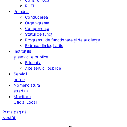
Consiliul local
RUTI
Primăria
Conducerea
Organigrama
Componența
Statul de funcții
Programul de funcționare și de audiențe
Extrase din legislație
Instituțiile
și serviciile publice
Educația
Alte servicii publice
Servicii
online
Nomenclatura
stradală
Monitorul
Oficial Local
Prima pagină
Noutăți