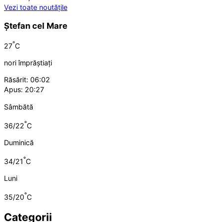
Vezi toate noutățile
Ștefan cel Mare
°
27
C
nori împrăștiați
Răsărit: 06:02
Apus: 20:27
Sâmbătă
°
36/22
C
Duminică
°
34/21
C
Luni
°
35/20
C
Categorii