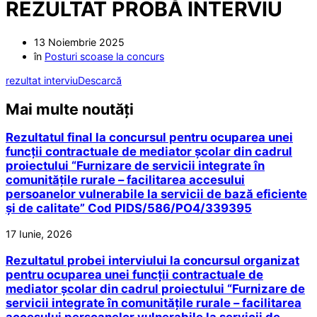
REZULTAT PROBĂ INTERVIU
13 Noiembrie 2025
în
Posturi scoase la concurs
rezultat interviu
Descarcă
Mai multe noutăți
Rezultatul final la concursul pentru ocuparea unei
funcții contractuale de mediator școlar din cadrul
proiectului “Furnizare de servicii integrate în
comunitățile rurale – facilitarea accesului
persoanelor vulnerabile la servicii de bază eficiente
și de calitate” Cod PIDS/586/PO4/339395
17 Iunie, 2026
Rezultatul probei interviului la concursul organizat
pentru ocuparea unei funcții contractuale de
mediator școlar din cadrul proiectului “Furnizare de
servicii integrate în comunitățile rurale – facilitarea
accesului persoanelor vulnerabile la servicii de