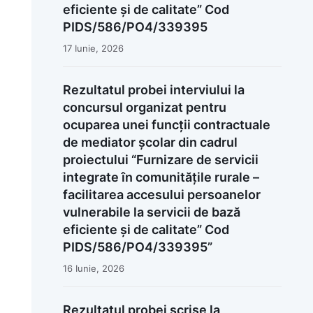
eficiente și de calitate” Cod
PIDS/586/PO4/339395
17 Iunie, 2026
Rezultatul probei interviului la
concursul organizat pentru
ocuparea unei funcții contractuale
de mediator școlar din cadrul
proiectului “Furnizare de servicii
integrate în comunitățile rurale –
facilitarea accesului persoanelor
vulnerabile la servicii de bază
eficiente și de calitate” Cod
PIDS/586/PO4/339395”
16 Iunie, 2026
Rezultatul probei scrise la