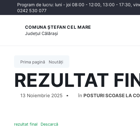
Program de lucru: luni - joi 08:00 - 12:00, 13:00 - 17:30, vin
0242 530 077
COMUNA ȘTEFAN CEL MARE
Județul
Călărași
Prima pagină
Noutăți
REZULTAT FI
13 Noiembrie 2025
în
POSTURI SCOASE LA C
rezultat final
Descarcă