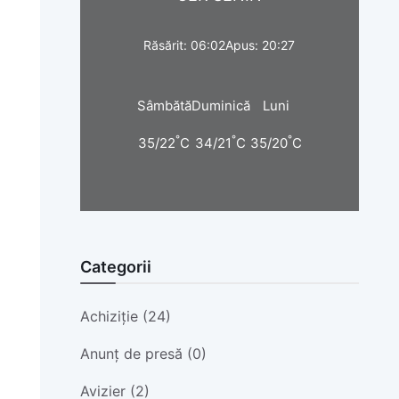
Răsărit: 06:02
Apus: 20:27
Sâmbătă
Duminică
Luni
°
°
°
35/22
C
34/21
C
35/20
C
Categorii
Achiziție (24)
Anunț de presă (0)
Avizier (2)