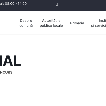
eri: 08:00 - 14:00
Despre
Autoritățile
Insti
Primăria
comună
publice locale
și servic
NAL
ONCURS