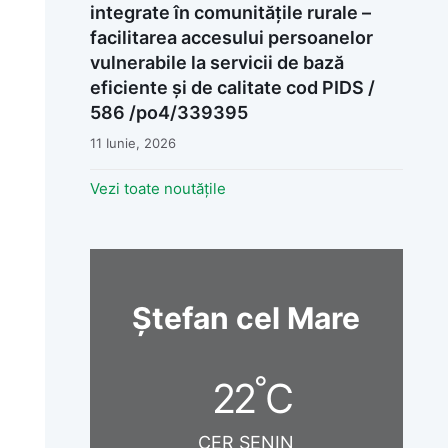
integrate în comunitățile rurale –
facilitarea accesului persoanelor
vulnerabile la servicii de bază
eficiente și de calitate cod PIDS /
586 /po4/339395
11 Iunie, 2026
Vezi toate noutățile
Ștefan cel Mare
°
22
C
CER SENIN