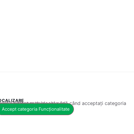
OCALIZARE
 conținut este blocat până când acceptați categoria corespunzătoare de cookie-uri.
Accept categoria Funcționalitate