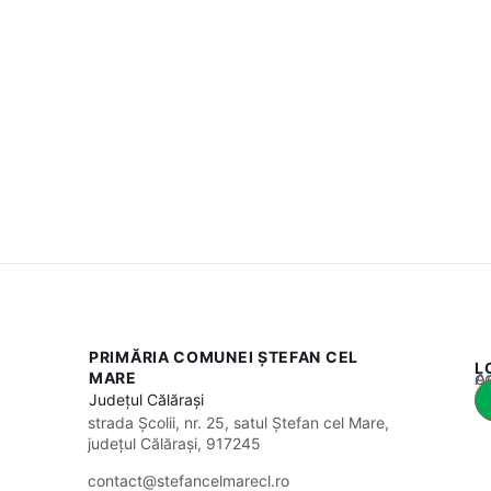
PRIMĂRIA COMUNEI ȘTEFAN CEL
L
Acest
MARE
Județul
Călărași
strada Școlii, nr. 25, satul Ștefan cel Mare,
județul Călărași, 917245
contact@stefancelmarecl.ro