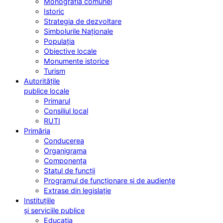
Monografia comunei
Istoric
Strategia de dezvoltare
Simbolurile Naționale
Populația
Obiective locale
Monumente istorice
Turism
Autoritățile
publice locale
Primarul
Consiliul local
RUTI
Primăria
Conducerea
Organigrama
Componența
Statul de funcții
Programul de funcționare și de audiențe
Extrase din legislație
Instituțiile
și serviciile publice
Educația