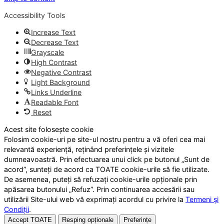
Accessibility Tools
Increase Text
Decrease Text
Grayscale
High Contrast
Negative Contrast
Light Background
Links Underline
Readable Font
Reset
Acest site folosește cookie
Folosim cookie-uri pe site-ul nostru pentru a vă oferi cea mai
relevantă experiență, reținând preferințele și vizitele
dumneavoastră. Prin efectuarea unui click pe butonul „Sunt de
acord”, sunteți de acord ca TOATE cookie-urile să fie utilizate.
De asemenea, puteți să refuzați cookie-urile opționale prin
apăsarea butonului „Refuz”. Prin continuarea accesării sau
utilizării Site-ului web vă exprimați acordul cu privire la
Termeni și
Condiții
.
Accept TOATE
Resping opționale
Preferințe