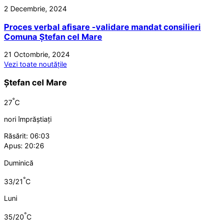
2 Decembrie, 2024
Proces verbal afisare -validare mandat consilieri
Comuna Ștefan cel Mare
21 Octombrie, 2024
Vezi toate noutățile
Ștefan cel Mare
°
27
C
nori împrăștiați
Răsărit: 06:03
Apus: 20:26
Duminică
°
33/21
C
Luni
°
35/20
C