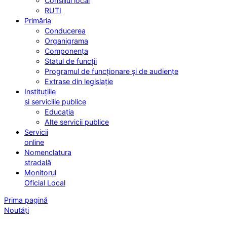
Consiliul local
RUTI
Primăria
Conducerea
Organigrama
Componența
Statul de funcții
Programul de funcționare și de audiențe
Extrase din legislație
Instituțiile
și serviciile publice
Educația
Alte servicii publice
Servicii
online
Nomenclatura
stradală
Monitorul
Oficial Local
Prima pagină
Noutăți