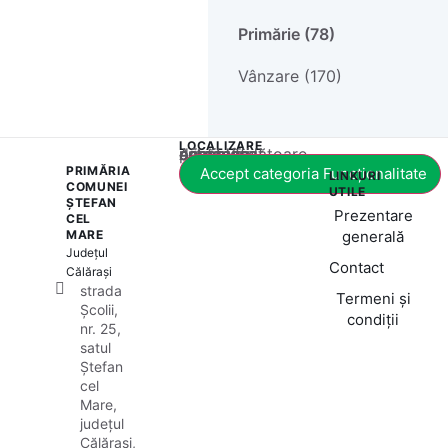
Primărie (78)
Vânzare (170)
LOCALIZARE
Acest conținut este blocat până când acceptați categoria corespunzătoare de cookie-uri.
PRIMĂRIA
Accept categoria Funcționalitate
LINKURI
COMUNEI
UTILE
ȘTEFAN
Prezentare
CEL
MARE
generală
Județul
Contact
Călărași
strada
Termeni și
Școlii,
condiții
nr. 25,
satul
Ștefan
cel
Mare,
județul
Călărași,