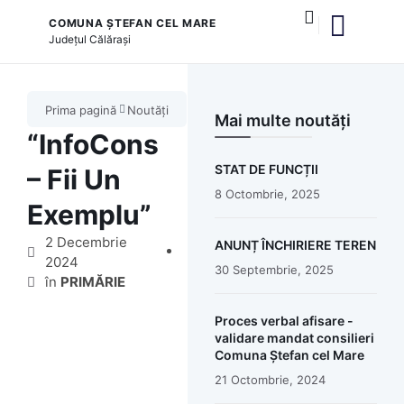
COMUNA ȘTEFAN CEL MARE
Județul
Călărași
și serviciile publice
Prima pagină
Noutăți
Mai multe noutăți
“InfoCons
STAT DE FUNCȚII
– Fii Un
8 Octombrie, 2025
Exemplu”
2 Decembrie
ANUNȚ ÎNCHIRIERE TEREN
2024
30 Septembrie, 2025
în
PRIMĂRIE
Proces verbal afisare -
validare mandat consilieri
Comuna Ștefan cel Mare
21 Octombrie, 2024