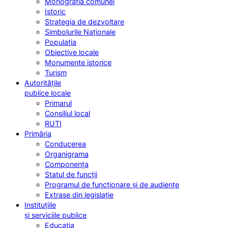
Monografia comunei
Istoric
Strategia de dezvoltare
Simbolurile Naționale
Populația
Obiective locale
Monumente istorice
Turism
Autoritățile
publice locale
Primarul
Consiliul local
RUTI
Primăria
Conducerea
Organigrama
Componența
Statul de funcții
Programul de funcționare și de audiențe
Extrase din legislație
Instituțiile
și serviciile publice
Educația