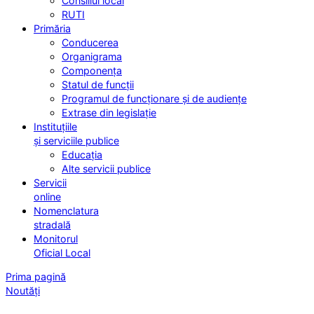
Consiliul local
RUTI
Primăria
Conducerea
Organigrama
Componența
Statul de funcții
Programul de funcționare și de audiențe
Extrase din legislație
Instituțiile
și serviciile publice
Educația
Alte servicii publice
Servicii
online
Nomenclatura
stradală
Monitorul
Oficial Local
Prima pagină
Noutăți