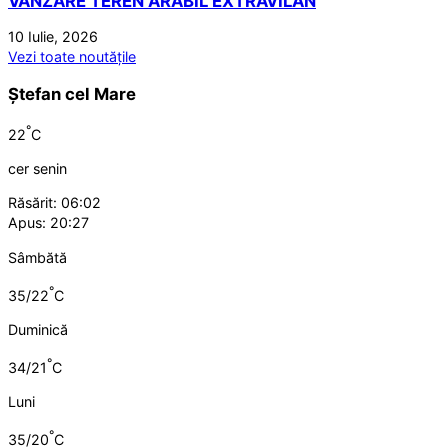
VANZARE TEREN ARABIL EXTRAVILAN
10 Iulie, 2026
Vezi toate noutățile
Ștefan cel Mare
°
22
C
cer senin
Răsărit: 06:02
Apus: 20:27
Sâmbătă
°
35/22
C
Duminică
°
34/21
C
Luni
°
35/20
C