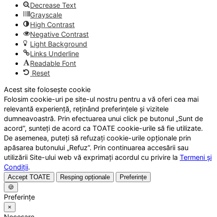
Decrease Text
Grayscale
High Contrast
Negative Contrast
Light Background
Links Underline
Readable Font
Reset
Acest site folosește cookie
Folosim cookie-uri pe site-ul nostru pentru a vă oferi cea mai
relevantă experiență, reținând preferințele și vizitele
dumneavoastră. Prin efectuarea unui click pe butonul „Sunt de
acord”, sunteți de acord ca TOATE cookie-urile să fie utilizate.
De asemenea, puteți să refuzați cookie-urile opționale prin
apăsarea butonului „Refuz”. Prin continuarea accesării sau
utilizării Site-ului web vă exprimați acordul cu privire la
Termeni și
Condiții
.
Accept TOATE
Resping opționale
Preferințe
🍪
Preferințe
×
Necesare