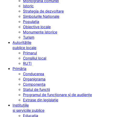
Monografia comunei
Istoric
Strategia de dezvoltare
Simbolurile Naționale
Populația
Obiective locale
Monumente istorice
Turism
Autoritățile
publice locale
Primarul
Consiliul local
RUTI
Primăria
Conducerea
Organigrama
Componența
Statul de funcții
Programul de funcționare și de audiențe
Extrase din legislație
Instituțiile
și serviciile publice
Educația