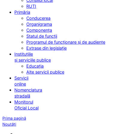
Consiliul local
RUTI
Primăria
Conducerea
Organigrama
Componența
Statul de funcții
Programul de funcționare și de audiențe
Extrase din legislație
Instituțiile
și serviciile publice
Educația
Alte servicii publice
Servicii
online
Nomenclatura
stradală
Monitorul
Oficial Local
Prima pagină
Noutăți