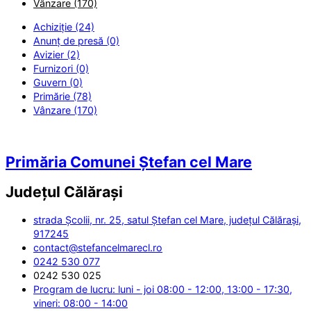
Vânzare (170)
Achiziție (24)
Anunț de presă (0)
Avizier (2)
Furnizori (0)
Guvern (0)
Primărie (78)
Vânzare (170)
Primăria Comunei Ștefan cel Mare
Județul
Călărași
strada Școlii, nr. 25, satul Ștefan cel Mare, județul Călărași,
917245
contact@stefancelmarecl.ro
0242 530 077
0242 530 025
Program de lucru: luni - joi 08:00 - 12:00, 13:00 - 17:30,
vineri: 08:00 - 14:00