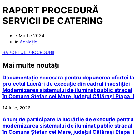
RAPORT PROCEDURĂ
SERVICII DE CATERING
7 Martie 2024
în
Achiziție
RAPORTUL PROCEDURII
Mai multe noutăți
Documentație necesară pentru depunerea ofertei la
proiectul Lucrări de execuție din cadrul investiției –
Modernizarea sistemului de iluminat public stradal
în Comuna Ștefan cel Mare, județul Călărași Etapa II
14 Iulie, 2026
Anunț de participare la lucrările de execuție pentru
modernizarea sistemului de iluminat public stradal
în Comuna Ștefan cel Mare, județul Călărași Etapa II