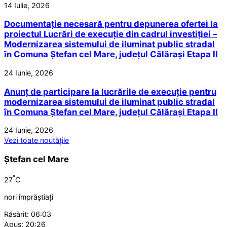
14 Iulie, 2026
Documentație necesară pentru depunerea ofertei la
proiectul Lucrări de execuție din cadrul investiției –
Modernizarea sistemului de iluminat public stradal
în Comuna Ștefan cel Mare, județul Călărași Etapa II
24 Iunie, 2026
Anunț de participare la lucrările de execuție pentru
modernizarea sistemului de iluminat public stradal
în Comuna Ștefan cel Mare, județul Călărași Etapa II
24 Iunie, 2026
Vezi toate noutățile
Ștefan cel Mare
°
27
C
nori împrăștiați
Răsărit: 06:03
Apus: 20:26