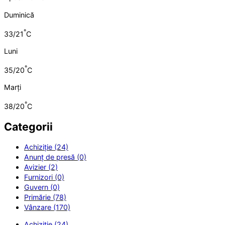
Duminică
°
33/21
C
Luni
°
35/20
C
Marți
°
38/20
C
Categorii
Achiziție (24)
Anunț de presă (0)
Avizier (2)
Furnizori (0)
Guvern (0)
Primărie (78)
Vânzare (170)
Achiziție (24)