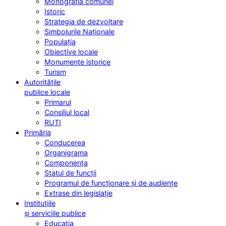
Monografia comunei
Istoric
Strategia de dezvoltare
Simbolurile Naționale
Populația
Obiective locale
Monumente istorice
Turism
Autoritățile
publice locale
Primarul
Consiliul local
RUTI
Primăria
Conducerea
Organigrama
Componența
Statul de funcții
Programul de funcționare și de audiențe
Extrase din legislație
Instituțiile
și serviciile publice
Educația