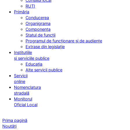
Consiliul local
RUTI
Primăria
Conducerea
Organigrama
Componența
Statul de funcții
Programul de funcționare și de audiențe
Extrase din legislație
Instituțiile
și serviciile publice
Educația
Alte servicii publice
Servicii
online
Nomenclatura
stradală
Monitorul
Oficial Local
Prima pagină
Noutăți