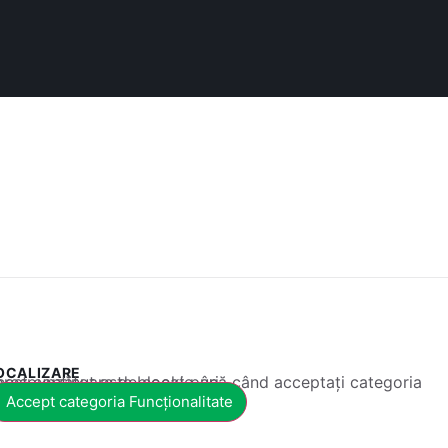
OCALIZARE
 conținut este blocat până când acceptați categoria corespunzătoare de cookie-uri.
Accept categoria Funcționalitate