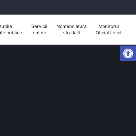
tuțiile
Servicii
Nomenclatura
Monitorul
iile publice
online
stradală
Oficial Local
Open