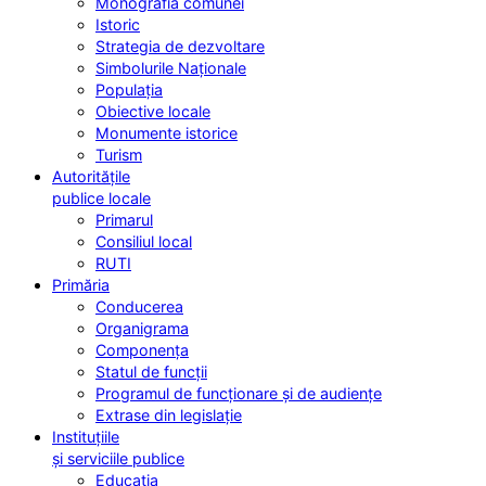
Monografia comunei
Istoric
Strategia de dezvoltare
Simbolurile Naționale
Populația
Obiective locale
Monumente istorice
Turism
Autoritățile
publice locale
Primarul
Consiliul local
RUTI
Primăria
Conducerea
Organigrama
Componența
Statul de funcții
Programul de funcționare și de audiențe
Extrase din legislație
Instituțiile
și serviciile publice
Educația