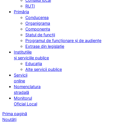
Consiliul local
RUTI
Primăria
Conducerea
Organigrama
Componența
Statul de funcții
Programul de funcționare și de audiențe
Extrase din legislație
Instituțiile
și serviciile publice
Educația
Alte servicii publice
Servicii
online
Nomenclatura
stradală
Monitorul
Oficial Local
Prima pagină
Noutăți