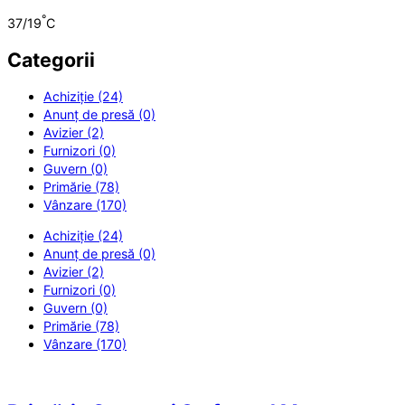
°
37/19
C
Categorii
Achiziție (24)
Anunț de presă (0)
Avizier (2)
Furnizori (0)
Guvern (0)
Primărie (78)
Vânzare (170)
Achiziție (24)
Anunț de presă (0)
Avizier (2)
Furnizori (0)
Guvern (0)
Primărie (78)
Vânzare (170)