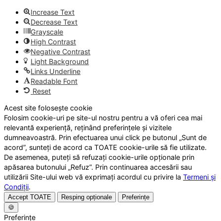
Increase Text
Decrease Text
Grayscale
High Contrast
Negative Contrast
Light Background
Links Underline
Readable Font
Reset
Acest site folosește cookie
Folosim cookie-uri pe site-ul nostru pentru a vă oferi cea mai
relevantă experiență, reținând preferințele și vizitele
dumneavoastră. Prin efectuarea unui click pe butonul „Sunt de
acord”, sunteți de acord ca TOATE cookie-urile să fie utilizate.
De asemenea, puteți să refuzați cookie-urile opționale prin
apăsarea butonului „Refuz”. Prin continuarea accesării sau
utilizării Site-ului web vă exprimați acordul cu privire la
Termeni și
Condiții
.
Accept TOATE
Resping opționale
Preferințe
🍪
Preferințe