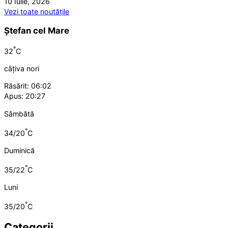
10 Iulie, 2026
Vezi toate noutățile
Ștefan cel Mare
°
32
C
câțiva nori
Răsărit: 06:02
Apus: 20:27
Sâmbătă
°
34/20
C
Duminică
°
35/22
C
Luni
°
35/20
C
Categorii