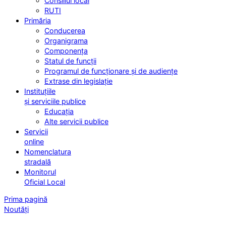
Consiliul local
RUTI
Primăria
Conducerea
Organigrama
Componența
Statul de funcții
Programul de funcționare și de audiențe
Extrase din legislație
Instituțiile
și serviciile publice
Educația
Alte servicii publice
Servicii
online
Nomenclatura
stradală
Monitorul
Oficial Local
Prima pagină
Noutăți