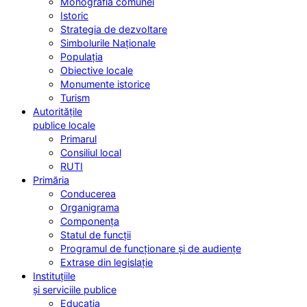
Monografia comunei
Istoric
Strategia de dezvoltare
Simbolurile Naționale
Populația
Obiective locale
Monumente istorice
Turism
Autoritățile
publice locale
Primarul
Consiliul local
RUTI
Primăria
Conducerea
Organigrama
Componența
Statul de funcții
Programul de funcționare și de audiențe
Extrase din legislație
Instituțiile
și serviciile publice
Educația