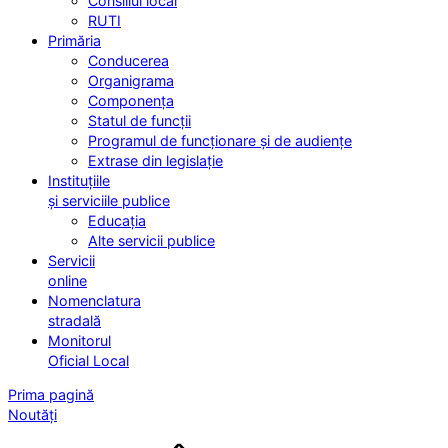
Consiliul local
RUTI
Primăria
Conducerea
Organigrama
Componența
Statul de funcții
Programul de funcționare și de audiențe
Extrase din legislație
Instituțiile
și serviciile publice
Educația
Alte servicii publice
Servicii
online
Nomenclatura
stradală
Monitorul
Oficial Local
Prima pagină
Noutăți