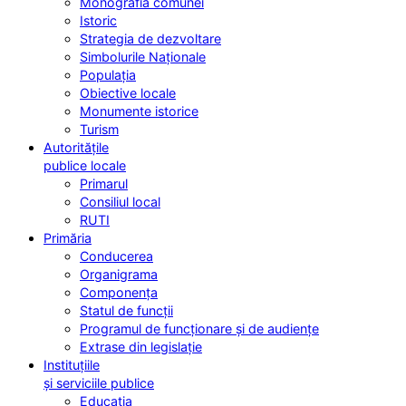
Monografia comunei
Istoric
Strategia de dezvoltare
Simbolurile Naționale
Populația
Obiective locale
Monumente istorice
Turism
Autoritățile
publice locale
Primarul
Consiliul local
RUTI
Primăria
Conducerea
Organigrama
Componența
Statul de funcții
Programul de funcționare și de audiențe
Extrase din legislație
Instituțiile
și serviciile publice
Educația