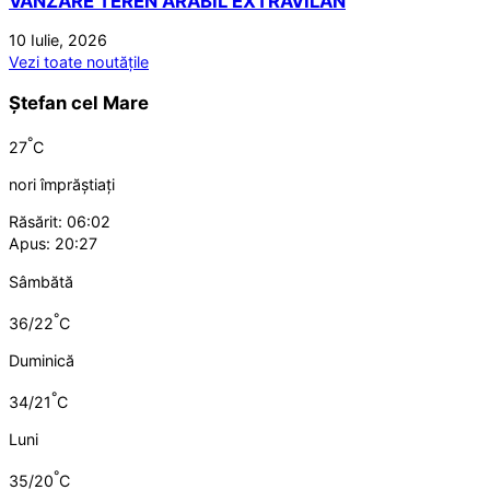
VANZARE TEREN ARABIL EXTRAVILAN
10 Iulie, 2026
Vezi toate noutățile
Ștefan cel Mare
°
27
C
nori împrăștiați
Răsărit: 06:02
Apus: 20:27
Sâmbătă
°
36/22
C
Duminică
°
34/21
C
Luni
°
35/20
C