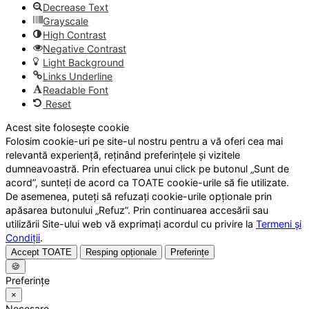
Decrease Text
Grayscale
High Contrast
Negative Contrast
Light Background
Links Underline
Readable Font
Reset
Acest site folosește cookie
Folosim cookie-uri pe site-ul nostru pentru a vă oferi cea mai
relevantă experiență, reținând preferințele și vizitele
dumneavoastră. Prin efectuarea unui click pe butonul „Sunt de
acord”, sunteți de acord ca TOATE cookie-urile să fie utilizate.
De asemenea, puteți să refuzați cookie-urile opționale prin
apăsarea butonului „Refuz”. Prin continuarea accesării sau
utilizării Site-ului web vă exprimați acordul cu privire la
Termeni și
Condiții
.
Accept TOATE
Resping opționale
Preferințe
🍪
Preferințe
×
Necesare