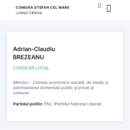
COMUNA ȘTEFAN CEL MARE
Județul
Călărași
și serviciile publice
Adrian-Claudiu
BREZEANU
CONSILIER LOCAL
membru - Comisia economico-socială, de mediu și
administrarea domeniului public și privat al
comunei
Partidul politic:
PNL (Partidul Național Liberal)