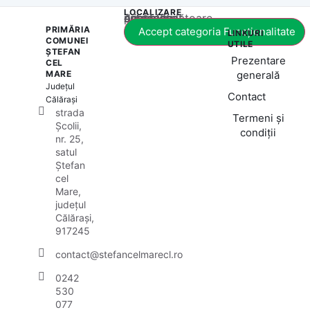
LOCALIZARE
Acest conținut este blocat până când acceptați categoria corespunzătoare de cookie-uri.
PRIMĂRIA
Accept categoria Funcționalitate
LINKURI
COMUNEI
UTILE
ȘTEFAN
Prezentare
CEL
MARE
generală
Județul
Contact
Călărași
strada
Termeni și
Școlii,
condiții
nr. 25,
satul
Ștefan
cel
Mare,
județul
Călărași,
917245
contact@stefancelmarecl.ro
0242
530
077