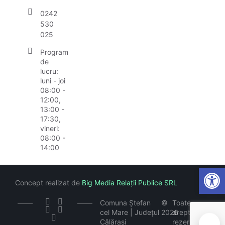
0242
530
025
Program
de
lucru:
luni - joi
08:00 -
12:00,
13:00 -
17:30,
vineri:
08:00 -
14:00
Open
Concept realizat de
Big Media Relații Publice SRL
Comuna Ștefan
©
Toate
cel Mare | Județul
2026
drepturile
Călărași
rezervate
🍪