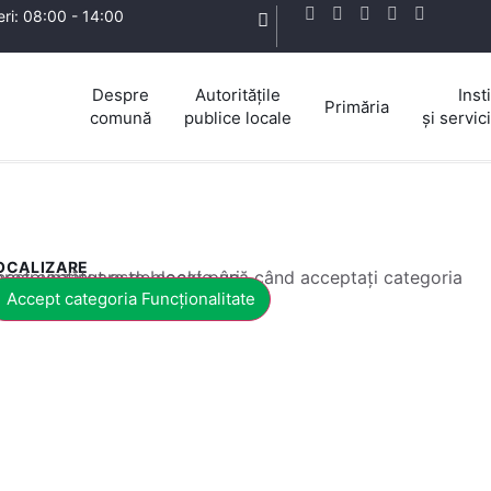
eri: 08:00 - 14:00
Despre
Autoritățile
Insti
Primăria
comună
publice locale
și servic
OCALIZARE
 conținut este blocat până când acceptați categoria corespunzătoare de cookie-uri.
Accept categoria Funcționalitate