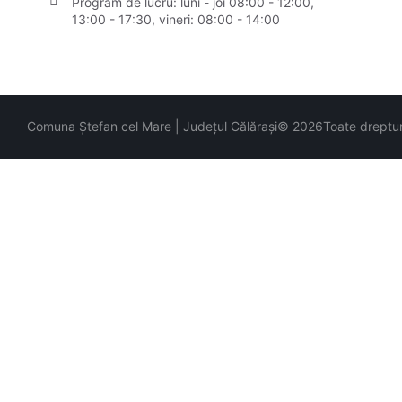
Program de lucru: luni - joi 08:00 - 12:00,
13:00 - 17:30, vineri: 08:00 - 14:00
Comuna Ștefan cel Mare | Județul Călărași
© 2026
Toate dreptur