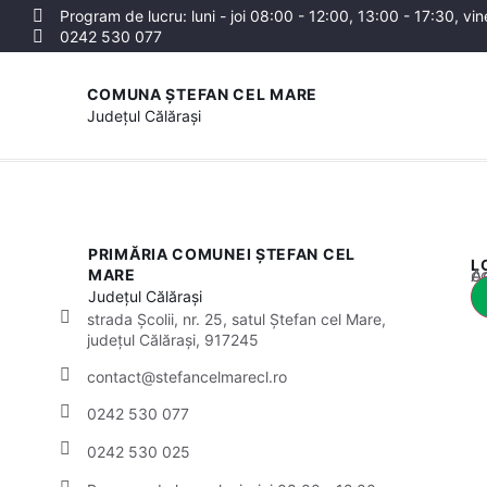
Program de lucru: luni - joi 08:00 - 12:00, 13:00 - 17:30, vin
0242 530 077
COMUNA ȘTEFAN CEL MARE
Județul
Călărași
PRIMĂRIA COMUNEI ȘTEFAN CEL
L
Acest
MARE
Județul
Călărași
strada Școlii, nr. 25, satul Ștefan cel Mare,
județul Călărași, 917245
contact@stefancelmarecl.ro
0242 530 077
0242 530 025